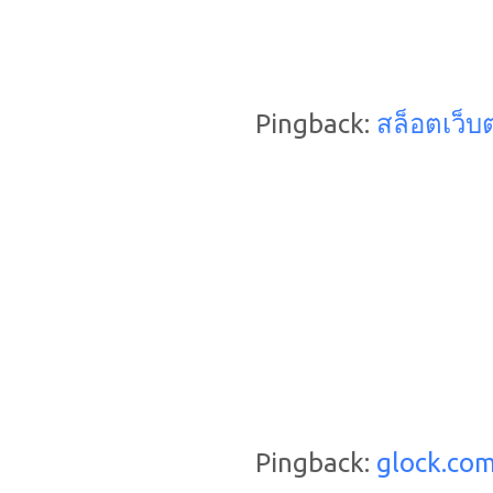
Pingback:
สล็อตเว็บต
Pingback:
glock.com