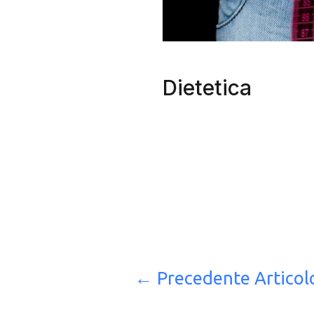
Dietetica
Navigazione
←
Precedente Articol
articoli