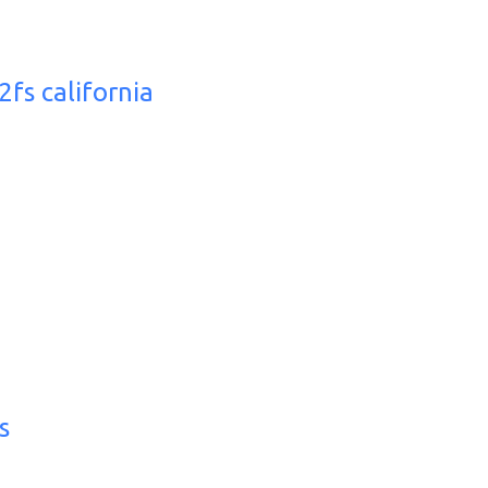
2fs california
s