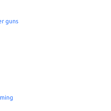
er guns
aming