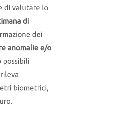
 di valutare lo
ttimana di
formazione dei
re anomalie e/o
 possibili
rileva
tri biometrici,
uro.