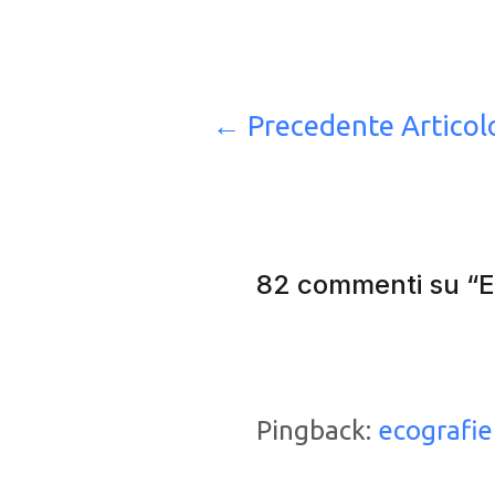
Navigazione
←
Precedente Articol
articoli
82 commenti su 
Pingback:
ecografie