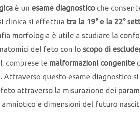
gica
è un
esame diagnostico
che consente
si clinica si effettua
tra la 19° e la 22° se
afia morfologia è utile a studiare la con
 anatomici del feto con lo
scopo di esclude
i
, comprese le
malformazioni congenite
o
.
Attraverso questo esame diagnostico si 
 feto attraverso la misurazione dei parame
o amniotico e dimensioni del futuro nascit