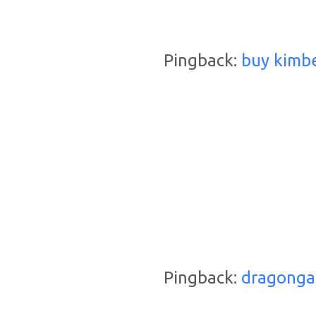
Pingback:
buy kimb
Pingback:
dragong